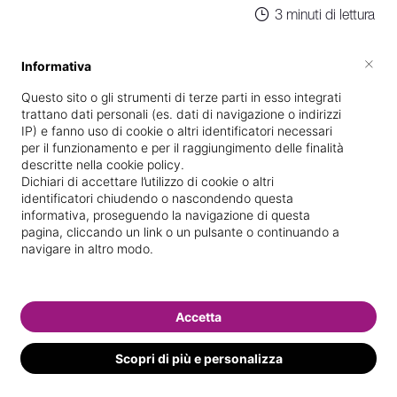
3 minuti di lettura
ATTIVITA' PRODUTTIVE
×
Informativa
Contributo a fondo perduto per imprese e
Questo sito o gli strumenti di terze parti in esso integrati
professionisti
trattano dati personali (es. dati di navigazione o indirizzi
IP) e fanno uso di cookie o altri identificatori necessari
Contributi a fondo perduto per circa 3
per il funzionamento e per il raggiungimento delle finalità
milioni di imprese e professionisti che
descritte nella cookie policy.
Dichiari di accettare l’utilizzo di cookie o altri
nel 2020 hanno perso almeno il 30%
identificatori chiudendo o nascondendo questa
informativa, proseguendo la navigazione di questa
del fatturato medio mensile rispetto al
pagina, cliccando un link o un pulsante o continuando a
navigare in altro modo.
2019
Contributi pari a una percentuale del
Accetta
calo di fatturato medio mensile
Scopri di più e personalizza
registrato