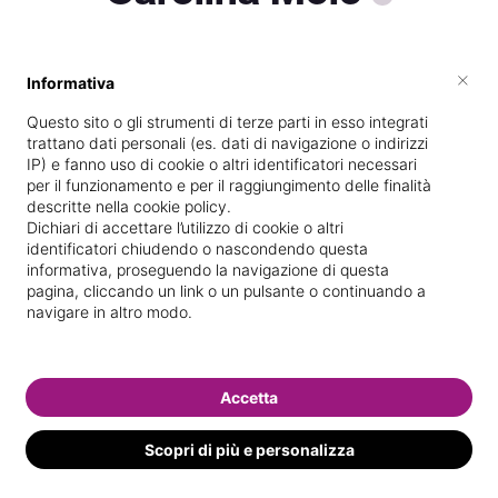
×
Informativa
Scuola di estetica frequentata
Questo sito o gli strumenti di terze parti in esso integrati
Specializzata in
Epilazione con
trattano dati personali (es. dati di navigazione o indirizzi
laser/luce pulsata
IP) e fanno uso di cookie o altri identificatori necessari
per il funzionamento e per il raggiungimento delle finalità
Vedi le informazioni di Carolina
descritte nella cookie policy.
Dichiari di accettare l’utilizzo di cookie o altri
identificatori chiudendo o nascondendo questa
informativa, proseguendo la navigazione di questa
pagina, cliccando un link o un pulsante o continuando a
navigare in altro modo.
Accetta
Scopri di più e personalizza