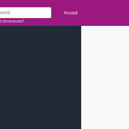
rd
Accedi
d dimenticata?