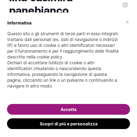
panebianco
×
Informativa
Questo sito o gli strumenti di terze parti in esso integrati
Specializzata in
Massaggi del
trattano dati personali (es. dati di navigazione o indirizzi
IP) e fanno uso di cookie o altri identificatori necessari
benessere
per il funzionamento e per il raggiungimento delle finalità
Vedi le informazioni di lina casimira
descritte nella cookie policy.
Dichiari di accettare l’utilizzo di cookie o altri
identificatori chiudendo o nascondendo questa
informativa, proseguendo la navigazione di questa
pagina, cliccando un link o un pulsante o continuando a
navigare in altro modo.
Accetta
Scopri di più e personalizza