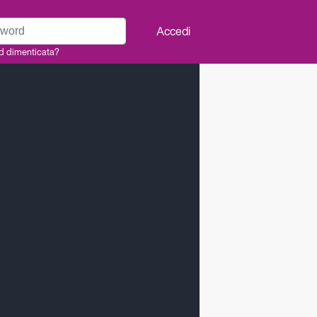
rd
Accedi
d dimenticata?