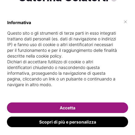
×
Informativa
Vive a
Napoli
Questo sito o gli strumenti di terze parti in esso integrati
Specializzata in
Epilazione con cera
trattano dati personali (es. dati di navigazione o indirizzi
IP) e fanno uso di cookie o altri identificatori necessari
Vedi le informazioni di Caterina
per il funzionamento e per il raggiungimento delle finalità
descritte nella cookie policy.
Dichiari di accettare l’utilizzo di cookie o altri
identificatori chiudendo o nascondendo questa
informativa, proseguendo la navigazione di questa
pagina, cliccando un link o un pulsante o continuando a
navigare in altro modo.
Accetta
Scopri di più e personalizza