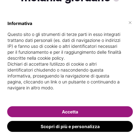
×
Informativa
Vive a
Potenza
Questo sito o gli strumenti di terze parti in esso integrati
Specializzata in
Trattamenti corpo
trattano dati personali (es. dati di navigazione o indirizzi
IP) e fanno uso di cookie o altri identificatori necessari
Vedi le informazioni di melania
per il funzionamento e per il raggiungimento delle finalità
descritte nella cookie policy.
Dichiari di accettare l’utilizzo di cookie o altri
identificatori chiudendo o nascondendo questa
informativa, proseguendo la navigazione di questa
pagina, cliccando un link o un pulsante o continuando a
navigare in altro modo.
Accetta
Scopri di più e personalizza