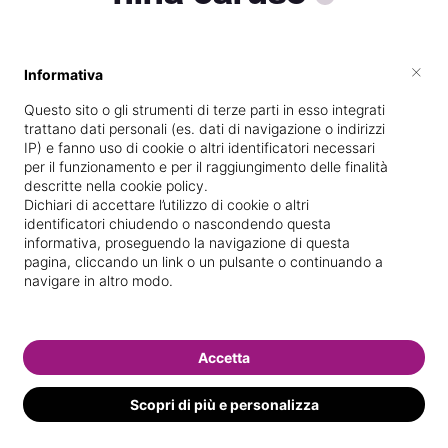
×
Informativa
Vive a
Cosenza
Questo sito o gli strumenti di terze parti in esso integrati
Specializzata in
Massaggi del
trattano dati personali (es. dati di navigazione o indirizzi
benessere
IP) e fanno uso di cookie o altri identificatori necessari
per il funzionamento e per il raggiungimento delle finalità
Vedi le informazioni di nina
descritte nella cookie policy.
Dichiari di accettare l’utilizzo di cookie o altri
identificatori chiudendo o nascondendo questa
informativa, proseguendo la navigazione di questa
pagina, cliccando un link o un pulsante o continuando a
navigare in altro modo.
Accetta
Scopri di più e personalizza