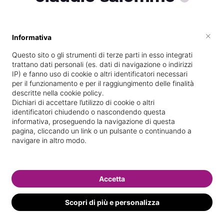
×
Informativa
Vive a
Napoli
Questo sito o gli strumenti di terze parti in esso integrati
Specializzata in
Massaggi del
trattano dati personali (es. dati di navigazione o indirizzi
benessere
IP) e fanno uso di cookie o altri identificatori necessari
per il funzionamento e per il raggiungimento delle finalità
Vedi le informazioni di claudio
descritte nella cookie policy.
Dichiari di accettare l’utilizzo di cookie o altri
identificatori chiudendo o nascondendo questa
informativa, proseguendo la navigazione di questa
pagina, cliccando un link o un pulsante o continuando a
navigare in altro modo.
Accetta
Scopri di più e personalizza