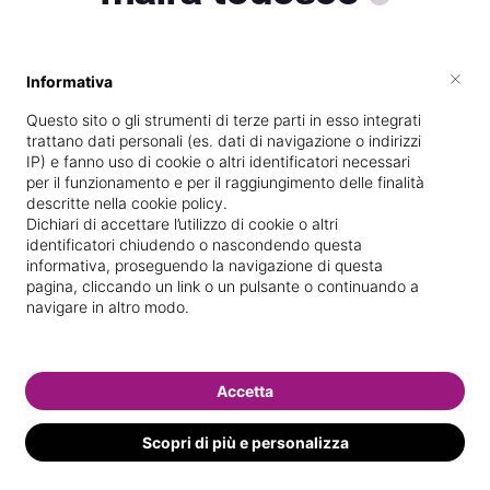
×
Informativa
Vive a
Castel San Pietro Terme
Questo sito o gli strumenti di terze parti in esso integrati
Specializzata in
Massaggi del
trattano dati personali (es. dati di navigazione o indirizzi
benessere
IP) e fanno uso di cookie o altri identificatori necessari
per il funzionamento e per il raggiungimento delle finalità
Vedi le informazioni di maira
descritte nella cookie policy.
Dichiari di accettare l’utilizzo di cookie o altri
identificatori chiudendo o nascondendo questa
informativa, proseguendo la navigazione di questa
pagina, cliccando un link o un pulsante o continuando a
navigare in altro modo.
Accetta
Scopri di più e personalizza