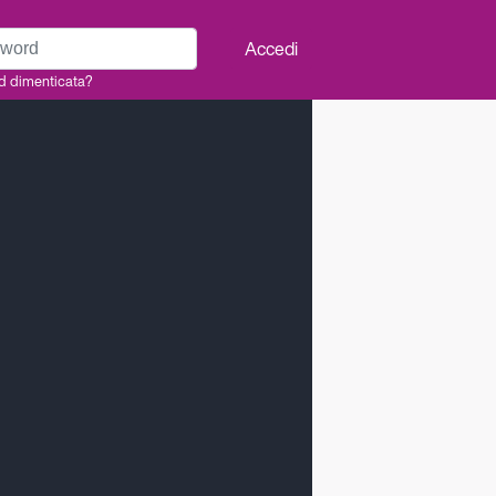
rd
Accedi
d dimenticata?