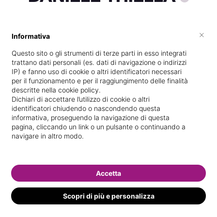
×
Informativa
Vive a
Trivero
Questo sito o gli strumenti di terze parti in esso integrati
Specializzata in
Epilazione con cera
trattano dati personali (es. dati di navigazione o indirizzi
IP) e fanno uso di cookie o altri identificatori necessari
Vedi le informazioni di DANIELE
per il funzionamento e per il raggiungimento delle finalità
descritte nella cookie policy.
Dichiari di accettare l’utilizzo di cookie o altri
identificatori chiudendo o nascondendo questa
informativa, proseguendo la navigazione di questa
pagina, cliccando un link o un pulsante o continuando a
navigare in altro modo.
Accetta
Scopri di più e personalizza