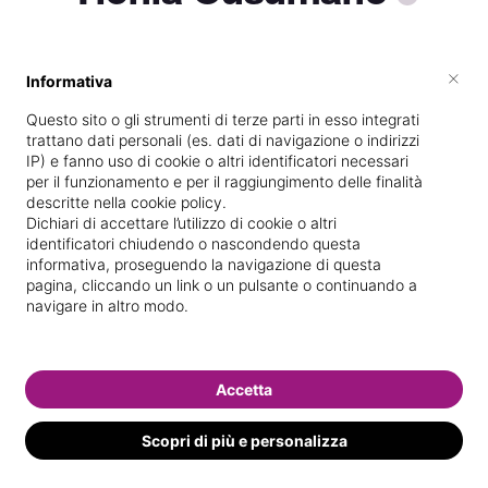
×
Informativa
Vive a
Palermo
Questo sito o gli strumenti di terze parti in esso integrati
Specializzata in
Epilazione con cera
trattano dati personali (es. dati di navigazione o indirizzi
IP) e fanno uso di cookie o altri identificatori necessari
Vedi le informazioni di Ylenia
per il funzionamento e per il raggiungimento delle finalità
descritte nella cookie policy.
Dichiari di accettare l’utilizzo di cookie o altri
identificatori chiudendo o nascondendo questa
informativa, proseguendo la navigazione di questa
pagina, cliccando un link o un pulsante o continuando a
navigare in altro modo.
Accetta
Scopri di più e personalizza