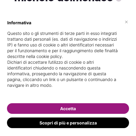
×
Informativa
Vive a
Torre Annunziata
Questo sito o gli strumenti di terze parti in esso integrati
Specializzata in
Massaggi del
trattano dati personali (es. dati di navigazione o indirizzi
benessere
IP) e fanno uso di cookie o altri identificatori necessari
per il funzionamento e per il raggiungimento delle finalità
Vedi le informazioni di michele
descritte nella cookie policy.
Dichiari di accettare l’utilizzo di cookie o altri
identificatori chiudendo o nascondendo questa
informativa, proseguendo la navigazione di questa
pagina, cliccando un link o un pulsante o continuando a
navigare in altro modo.
Accetta
Scopri di più e personalizza