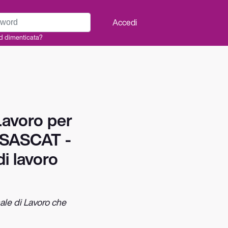
rd
Accedi
d dimenticata?
Lavoro per
FISASCAT -
i lavoro
ale di Lavoro che