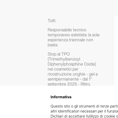
Tutti
Responsabile tecnico
temporaneo estetista: la sola
esperienza triennale non
basta
Stop al TPO
(Trimethylbenzoyl
Diphenylphosphine Oxide)
nei cosmetici per
ricostruzione unghie - gel e
semipermanente - dal 1°
settembre 2025 - Ritiro,
sostituzione e rimborsi a
carico dei fornitori prodotti.
Informativa
Chiara Squaglia - Striscia La
Questo sito o gli strumenti di terze parti
Notizia - Richiesta formale e
altri identificatori necessari per il funz
URGENTE di Rettifica articolo
Dichiari di accettare l’utilizzo di cook