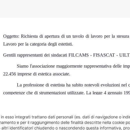
Oggetto:
Richiesta di apertura di un tavolo di lavoro per la stesura
Lavoro per la categoria degli estetisti.
Gentili rappresentanti dei sindacati FILCAMS - FISASCAT - UI
Siamo l'associazione maggiormente rappresentativa delle impre
22.456 imprese di estetica associate.
La professione di estetista ha subito notevoli evoluzioni nel co
competenze che di strumentazioni utilizzate. La legge 4 gennaio 1990,
questa professione, sottolineando la sua specificità e importanza. Tutt
momento di adeguare il Contratto Collettivo Nazionale di Lavoro alla 
conto delle mansioni specifiche e delle retribuzioni adeguate.
 in esso integrati trattano dati personali (es. dati di navigazione o indi
ionamento e per il raggiungimento delle finalità descritte nella cookie po
Abbiamo già individuato le esigenze del settore, delineando m
ie o altri identificatori chiudendo o nascondendo questa informativa, 