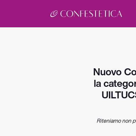
Nuovo Con
la catego
UILTUCS
Riteniamo non pi