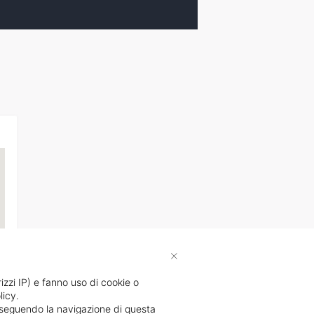
×
rizzi IP) e fanno uso di cookie o
licy.
li
proseguendo la navigazione di questa