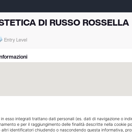
STETICA DI RUSSO ROSSELLA
Entry Level
Informazioni
 in esso integrati trattano dati personali (es. dati di navigazione o indi
ionamento e per il raggiungimento delle finalità descritte nella cookie po
PIAZZA ALDO MORO 17/18/19
Indicazioni strada
ie o altri identificatori chiudendo o nascondendo questa informativa, 