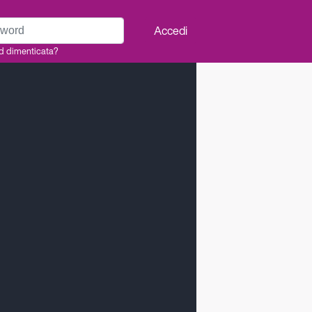
rd
Accedi
d dimenticata?