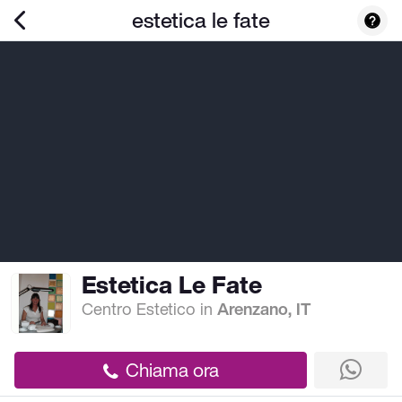
estetica le fate
Estetica Le Fate
Centro Estetico
in
Arenzano, IT
Chiama ora