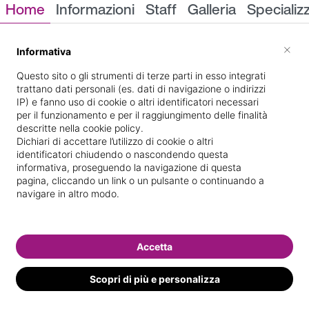
Home
Informazioni
Staff
Galleria
Specializ
Informazioni
×
Informativa
Questo sito o gli strumenti di terze parti in esso integrati
trattano dati personali (es. dati di navigazione o indirizzi
IP) e fanno uso di cookie o altri identificatori necessari
per il funzionamento e per il raggiungimento delle finalità
descritte nella cookie policy.
Dichiari di accettare l’utilizzo di cookie o altri
identificatori chiudendo o nascondendo questa
via rue 55-57
Indicazioni stradali
informativa, proseguendo la navigazione di questa
pagina, cliccando un link o un pulsante o continuando a
navigare in altro modo.
Il nostro staff
Accetta
Scopri di più e personalizza