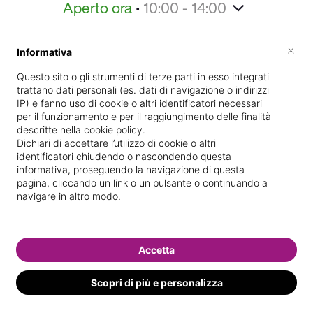
Aperto ora
•
10:00 - 14:00
Home
Informazioni
Staff
Galleria
Specializ
×
Informativa
Informazioni
Questo sito o gli strumenti di terze parti in esso integrati
trattano dati personali (es. dati di navigazione o indirizzi
IP) e fanno uso di cookie o altri identificatori necessari
per il funzionamento e per il raggiungimento delle finalità
descritte nella cookie policy.
Dichiari di accettare l’utilizzo di cookie o altri
identificatori chiudendo o nascondendo questa
informativa, proseguendo la navigazione di questa
pagina, cliccando un link o un pulsante o continuando a
Viale Cristoforo
Indicazioni stradali
navigare in altro modo.
Colombo 90
Accetta
Il nostro staff
Scopri di più e personalizza