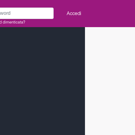
rd
Accedi
d dimenticata?