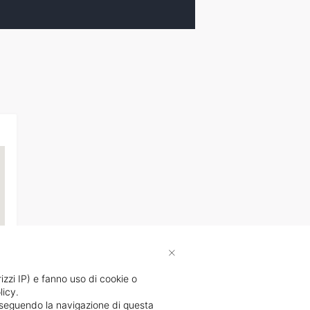
×
rizzi IP) e fanno uso di cookie o
licy.
li
proseguendo la navigazione di questa