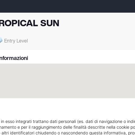
ROPICAL SUN
Entry Level
Informazioni
 in esso integrati trattano dati personali (es. dati di navigazione o indi
ionamento e per il raggiungimento delle finalità descritte nella cookie po
VIA MARITANO,5
Indicazioni strada
ie o altri identificatori chiudendo o nascondendo questa informativa, 