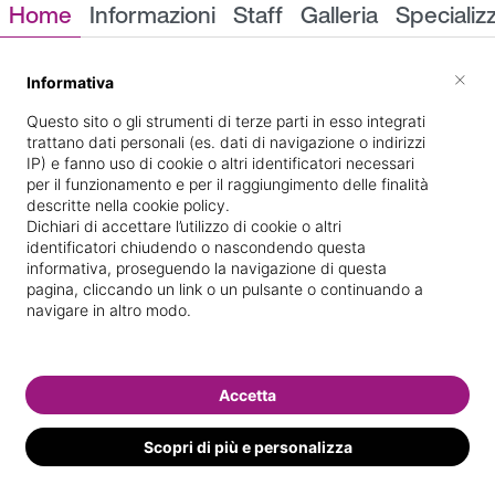
Home
Informazioni
Staff
Galleria
Specializ
Informazioni
×
Informativa
Questo sito o gli strumenti di terze parti in esso integrati
trattano dati personali (es. dati di navigazione o indirizzi
IP) e fanno uso di cookie o altri identificatori necessari
per il funzionamento e per il raggiungimento delle finalità
descritte nella cookie policy.
Dichiari di accettare l’utilizzo di cookie o altri
identificatori chiudendo o nascondendo questa
VIA FABIO NUMERIO
Indicazioni stradali
informativa, proseguendo la navigazione di questa
48/50
pagina, cliccando un link o un pulsante o continuando a
navigare in altro modo.
Il nostro staff
Accetta
Scopri di più e personalizza