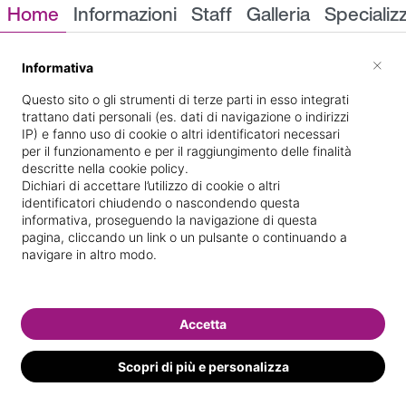
Home
Informazioni
Staff
Galleria
Specializ
Informazioni
×
Informativa
Questo sito o gli strumenti di terze parti in esso integrati
trattano dati personali (es. dati di navigazione o indirizzi
IP) e fanno uso di cookie o altri identificatori necessari
per il funzionamento e per il raggiungimento delle finalità
descritte nella cookie policy.
Dichiari di accettare l’utilizzo di cookie o altri
identificatori chiudendo o nascondendo questa
VIA ZACCAGNINI 30 32
Indicazioni stradali
informativa, proseguendo la navigazione di questa
pagina, cliccando un link o un pulsante o continuando a
navigare in altro modo.
Il nostro staff
Accetta
Scopri di più e personalizza