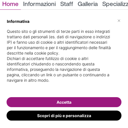
Home
Informazioni
Staff
Galleria
Specializ
Informazioni
×
Informativa
Questo sito o gli strumenti di terze parti in esso integrati
trattano dati personali (es. dati di navigazione o indirizzi
IP) e fanno uso di cookie o altri identificatori necessari
per il funzionamento e per il raggiungimento delle finalità
descritte nella cookie policy.
Dichiari di accettare l’utilizzo di cookie o altri
identificatori chiudendo o nascondendo questa
PIAZZA DUCA DEGLI
Indicazioni stradali
informativa, proseguendo la navigazione di questa
ABRUZZI 2
pagina, cliccando un link o un pulsante o continuando a
navigare in altro modo.
Il nostro staff
Accetta
Scopri di più e personalizza