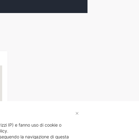
×
rizzi IP) e fanno uso di cookie o
licy.
li
proseguendo la navigazione di questa