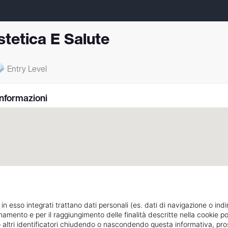
stetica E Salute
Entry Level
Informazioni
 in esso integrati trattano dati personali (es. dati di navigazione o indi
ionamento e per il raggiungimento delle finalità descritte nella cookie po
Via Trapezio n22
Indicazioni strada
ie o altri identificatori chiudendo o nascondendo questa informativa, 