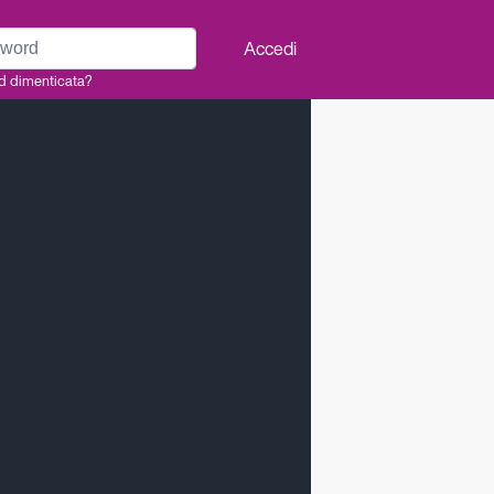
rd
Accedi
d dimenticata?