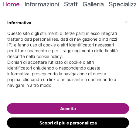
Home
Informazioni
Staff
Galleria
Specializ
Informazioni
×
Informativa
Questo sito o gli strumenti di terze parti in esso integrati
trattano dati personali (es. dati di navigazione o indirizzi
IP) e fanno uso di cookie o altri identificatori necessari
per il funzionamento e per il raggiungimento delle finalità
descritte nella cookie policy.
Dichiari di accettare l’utilizzo di cookie o altri
identificatori chiudendo o nascondendo questa
via solferino 22
Indicazioni stradali
informativa, proseguendo la navigazione di questa
pagina, cliccando un link o un pulsante o continuando a
navigare in altro modo.
Il nostro staff
Accetta
Scopri di più e personalizza