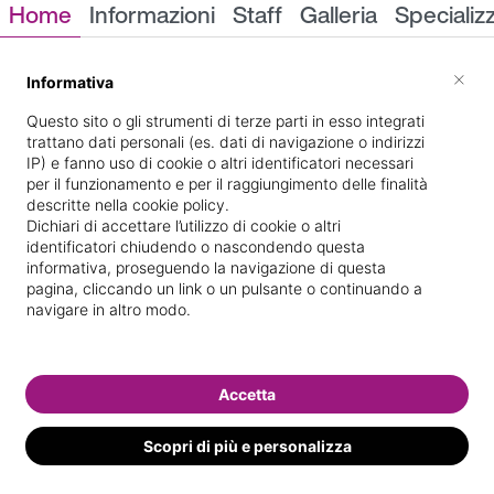
Home
Informazioni
Staff
Galleria
Specializ
Informazioni
×
Informativa
Questo sito o gli strumenti di terze parti in esso integrati
trattano dati personali (es. dati di navigazione o indirizzi
IP) e fanno uso di cookie o altri identificatori necessari
per il funzionamento e per il raggiungimento delle finalità
descritte nella cookie policy.
Dichiari di accettare l’utilizzo di cookie o altri
identificatori chiudendo o nascondendo questa
via cupra 50
Indicazioni stradali
informativa, proseguendo la navigazione di questa
pagina, cliccando un link o un pulsante o continuando a
navigare in altro modo.
Il nostro staff
Accetta
Scopri di più e personalizza