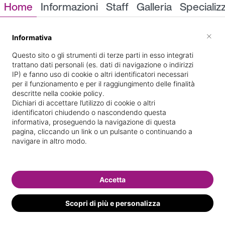
Home
Informazioni
Staff
Galleria
Specializ
Informazioni
×
Informativa
Questo sito o gli strumenti di terze parti in esso integrati
trattano dati personali (es. dati di navigazione o indirizzi
IP) e fanno uso di cookie o altri identificatori necessari
per il funzionamento e per il raggiungimento delle finalità
descritte nella cookie policy.
Dichiari di accettare l’utilizzo di cookie o altri
identificatori chiudendo o nascondendo questa
via marzolino 2474
Indicazioni stradali
informativa, proseguendo la navigazione di questa
pagina, cliccando un link o un pulsante o continuando a
navigare in altro modo.
Il nostro staff
Accetta
Scopri di più e personalizza