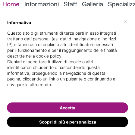
Home
Informazioni
Staff
Galleria
Specializ
Informazioni
×
Informativa
Questo sito o gli strumenti di terze parti in esso integrati
trattano dati personali (es. dati di navigazione o indirizzi
IP) e fanno uso di cookie o altri identificatori necessari
per il funzionamento e per il raggiungimento delle finalità
descritte nella cookie policy.
Dichiari di accettare l’utilizzo di cookie o altri
identificatori chiudendo o nascondendo questa
Via Rocca Vecchia 2/c
Indicazioni stradali
informativa, proseguendo la navigazione di questa
pagina, cliccando un link o un pulsante o continuando a
navigare in altro modo.
Il nostro staff
Accetta
Scopri di più e personalizza