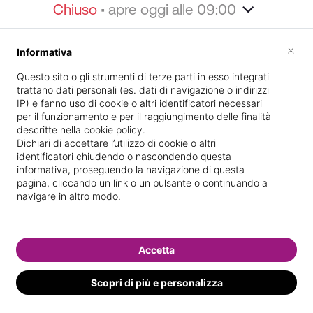
Chiuso
• apre oggi alle 09:00
Home
Informazioni
Staff
Galleria
Specializ
×
Informativa
Informazioni
Questo sito o gli strumenti di terze parti in esso integrati
trattano dati personali (es. dati di navigazione o indirizzi
IP) e fanno uso di cookie o altri identificatori necessari
per il funzionamento e per il raggiungimento delle finalità
descritte nella cookie policy.
Dichiari di accettare l’utilizzo di cookie o altri
identificatori chiudendo o nascondendo questa
informativa, proseguendo la navigazione di questa
pagina, cliccando un link o un pulsante o continuando a
navigare in altro modo.
via cerchietto snc
Indicazioni stradali
I nostri brand
Accetta
Scopri di più e personalizza