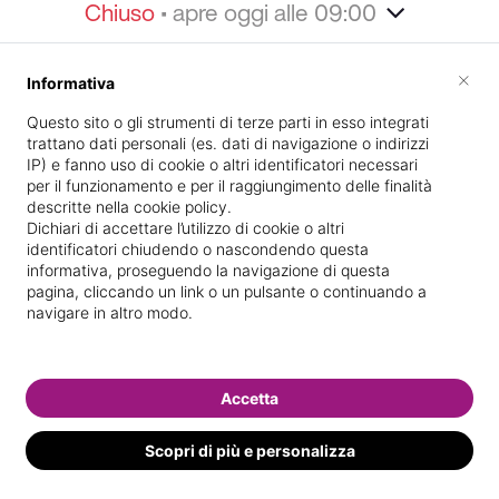
Chiuso
• apre oggi alle 09:00
Home
Informazioni
Staff
Galleria
Specializ
×
Informativa
Informazioni
Questo sito o gli strumenti di terze parti in esso integrati
trattano dati personali (es. dati di navigazione o indirizzi
IP) e fanno uso di cookie o altri identificatori necessari
per il funzionamento e per il raggiungimento delle finalità
descritte nella cookie policy.
Dichiari di accettare l’utilizzo di cookie o altri
identificatori chiudendo o nascondendo questa
informativa, proseguendo la navigazione di questa
pagina, cliccando un link o un pulsante o continuando a
Lampedusa 29
Indicazioni stradali
navigare in altro modo.
Il nostro staff
Accetta
Scopri di più e personalizza