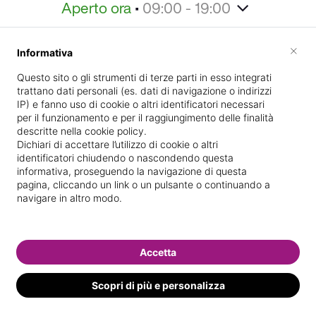
Aperto ora
•
09:00 - 19:00
Home
Informazioni
Staff
Galleria
Specializ
×
Informativa
Informazioni
Questo sito o gli strumenti di terze parti in esso integrati
trattano dati personali (es. dati di navigazione o indirizzi
IP) e fanno uso di cookie o altri identificatori necessari
per il funzionamento e per il raggiungimento delle finalità
descritte nella cookie policy.
Dichiari di accettare l’utilizzo di cookie o altri
identificatori chiudendo o nascondendo questa
informativa, proseguendo la navigazione di questa
pagina, cliccando un link o un pulsante o continuando a
VIA ENTELLA 180
Indicazioni stradali
navigare in altro modo.
Il nostro staff
Accetta
Scopri di più e personalizza