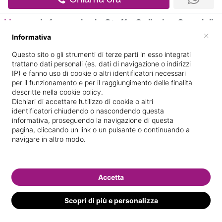
Home
Informazioni
Staff
Galleria
Specializ
×
Informativa
Informazioni
Questo sito o gli strumenti di terze parti in esso integrati
trattano dati personali (es. dati di navigazione o indirizzi
IP) e fanno uso di cookie o altri identificatori necessari
per il funzionamento e per il raggiungimento delle finalità
descritte nella cookie policy.
Dichiari di accettare l’utilizzo di cookie o altri
identificatori chiudendo o nascondendo questa
informativa, proseguendo la navigazione di questa
pagina, cliccando un link o un pulsante o continuando a
V. GIULIO CESARE 23
Indicazioni stradali
navigare in altro modo.
Il nostro staff
Accetta
Scopri di più e personalizza