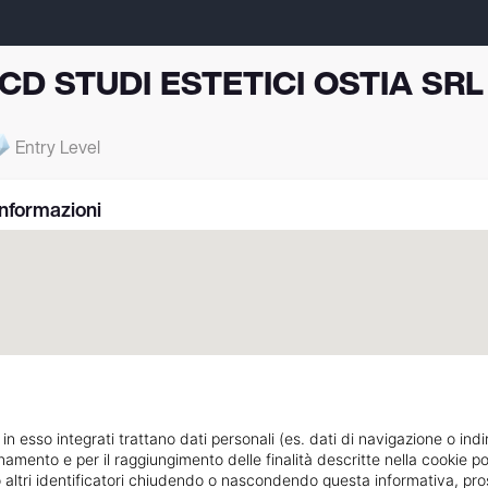
CD STUDI ESTETICI OSTIA SRL
Entry Level
Informazioni
 in esso integrati trattano dati personali (es. dati di navigazione o indi
ionamento e per il raggiungimento delle finalità descritte nella cookie po
V.LE PAOLO ORLANDO 52
Indicazioni strada
ie o altri identificatori chiudendo o nascondendo questa informativa, 