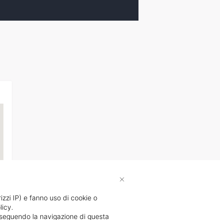
×
rizzi IP) e fanno uso di cookie o
licy.
li
proseguendo la navigazione di questa