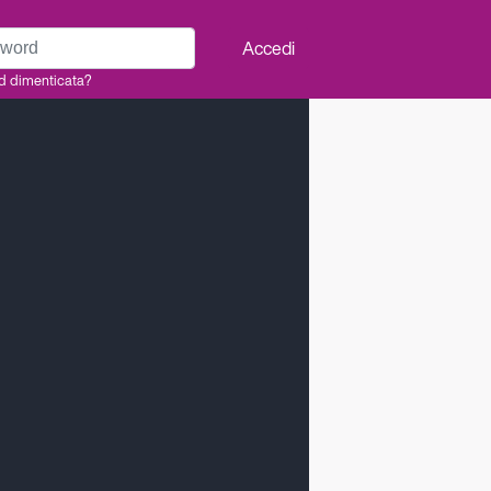
rd
Accedi
d dimenticata?