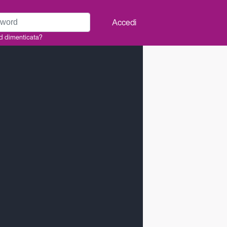
rd
Accedi
d dimenticata?