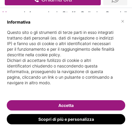
Home
Informazioni
Staff
Galleria
Specializ
×
Informativa
Informazioni
Questo sito o gli strumenti di terze parti in esso integrati
trattano dati personali (es. dati di navigazione o indirizzi
IP) e fanno uso di cookie o altri identificatori necessari
per il funzionamento e per il raggiungimento delle finalità
descritte nella cookie policy.
Dichiari di accettare l’utilizzo di cookie o altri
identificatori chiudendo o nascondendo questa
informativa, proseguendo la navigazione di questa
pagina, cliccando un link o un pulsante o continuando a
V. GIORDANO BRUNO
Indicazioni stradali
navigare in altro modo.
18
Il nostro staff
Accetta
Scopri di più e personalizza