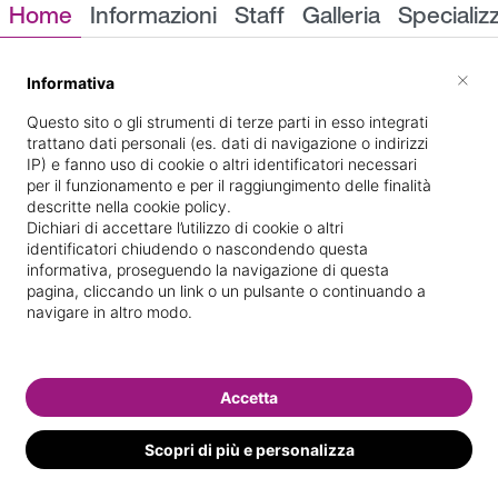
Home
Informazioni
Staff
Galleria
Specializ
Informazioni
×
Informativa
Questo sito o gli strumenti di terze parti in esso integrati
trattano dati personali (es. dati di navigazione o indirizzi
IP) e fanno uso di cookie o altri identificatori necessari
per il funzionamento e per il raggiungimento delle finalità
descritte nella cookie policy.
Dichiari di accettare l’utilizzo di cookie o altri
identificatori chiudendo o nascondendo questa
STR. VIGNOLESE 86
Indicazioni stradali
informativa, proseguendo la navigazione di questa
pagina, cliccando un link o un pulsante o continuando a
navigare in altro modo.
Il nostro staff
Accetta
Scopri di più e personalizza