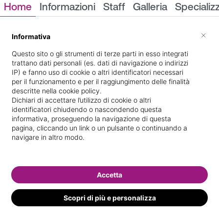
Home
Informazioni
Staff
Galleria
Specializ
Informazioni
×
Informativa
Questo sito o gli strumenti di terze parti in esso integrati
trattano dati personali (es. dati di navigazione o indirizzi
IP) e fanno uso di cookie o altri identificatori necessari
per il funzionamento e per il raggiungimento delle finalità
descritte nella cookie policy.
Dichiari di accettare l’utilizzo di cookie o altri
identificatori chiudendo o nascondendo questa
V. ALESSANDRO
Indicazioni stradali
informativa, proseguendo la navigazione di questa
VOLTA 25
pagina, cliccando un link o un pulsante o continuando a
navigare in altro modo.
Il nostro staff
Accetta
Scopri di più e personalizza