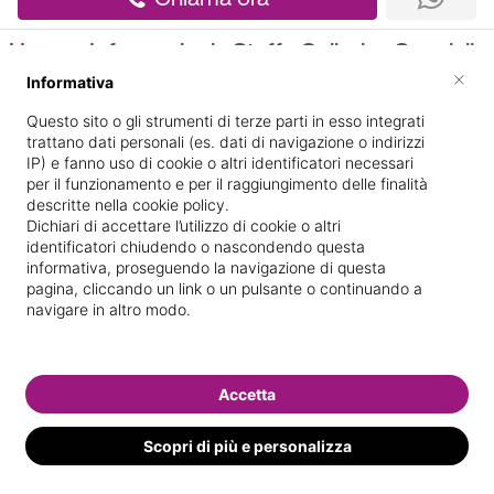
Home
Informazioni
Staff
Galleria
Specializ
×
Informativa
Informazioni
Questo sito o gli strumenti di terze parti in esso integrati
trattano dati personali (es. dati di navigazione o indirizzi
IP) e fanno uso di cookie o altri identificatori necessari
per il funzionamento e per il raggiungimento delle finalità
descritte nella cookie policy.
Dichiari di accettare l’utilizzo di cookie o altri
identificatori chiudendo o nascondendo questa
informativa, proseguendo la navigazione di questa
pagina, cliccando un link o un pulsante o continuando a
VIA DELLE MEDAGLIE
Indicazioni stradali
navigare in altro modo.
DORO 37
Il nostro staff
Accetta
Scopri di più e personalizza