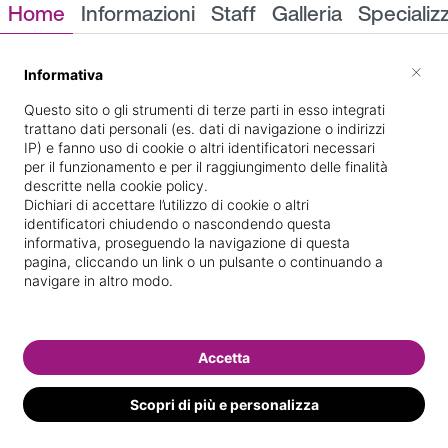
Home
Informazioni
Staff
Galleria
Specializ
Informazioni
×
Informativa
Questo sito o gli strumenti di terze parti in esso integrati
trattano dati personali (es. dati di navigazione o indirizzi
IP) e fanno uso di cookie o altri identificatori necessari
per il funzionamento e per il raggiungimento delle finalità
descritte nella cookie policy.
Dichiari di accettare l’utilizzo di cookie o altri
identificatori chiudendo o nascondendo questa
VIA FIRENZE 4/7
Indicazioni stradali
informativa, proseguendo la navigazione di questa
pagina, cliccando un link o un pulsante o continuando a
navigare in altro modo.
Il nostro staff
Accetta
Scopri di più e personalizza