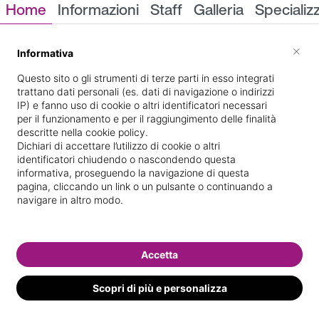
Home
Informazioni
Staff
Galleria
Specializ
Informazioni
×
Informativa
Questo sito o gli strumenti di terze parti in esso integrati
trattano dati personali (es. dati di navigazione o indirizzi
IP) e fanno uso di cookie o altri identificatori necessari
per il funzionamento e per il raggiungimento delle finalità
descritte nella cookie policy.
Dichiari di accettare l’utilizzo di cookie o altri
identificatori chiudendo o nascondendo questa
26, v. Cadello
Indicazioni stradali
informativa, proseguendo la navigazione di questa
pagina, cliccando un link o un pulsante o continuando a
navigare in altro modo.
Il nostro staff
Accetta
Scopri di più e personalizza