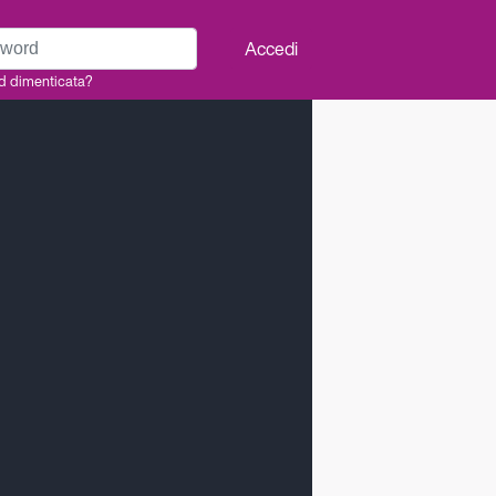
rd
Accedi
d dimenticata?