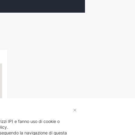
×
rizzi IP) e fanno uso di cookie o
licy.
li
proseguendo la navigazione di questa