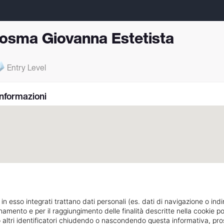
osma Giovanna Estetista
Entry Level
Informazioni
 in esso integrati trattano dati personali (es. dati di navigazione o indi
ionamento e per il raggiungimento delle finalità descritte nella cookie po
17, VIA MADONNA DELLE GRAZIE
Indicazioni strada
ie o altri identificatori chiudendo o nascondendo questa informativa, 