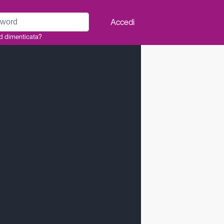
rd
Accedi
d dimenticata?