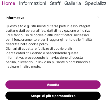
Home
Informazioni
Staff
Galleria
Specializ
Informazioni
×
Informativa
Questo sito o gli strumenti di terze parti in esso integrati
trattano dati personali (es. dati di navigazione o indirizzi
IP) e fanno uso di cookie o altri identificatori necessari
per il funzionamento e per il raggiungimento delle finalità
descritte nella cookie policy.
Dichiari di accettare l’utilizzo di cookie o altri
identificatori chiudendo o nascondendo questa
25, VIA SCAGLIONE
Indicazioni stradali
informativa, proseguendo la navigazione di questa
EMILIO
pagina, cliccando un link o un pulsante o continuando a
navigare in altro modo.
Il nostro staff
Accetta
Scopri di più e personalizza