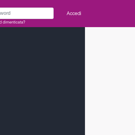
rd
Accedi
d dimenticata?