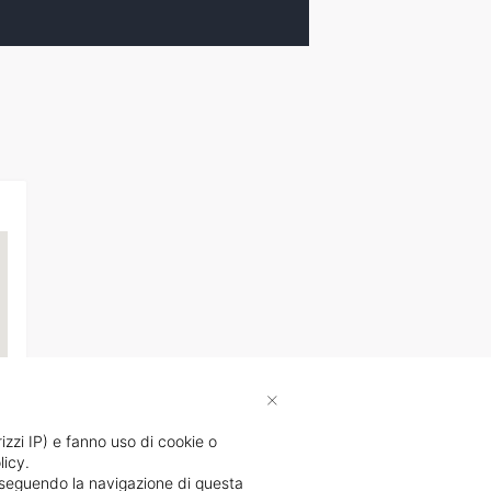
×
rizzi IP) e fanno uso di cookie o
licy.
li
proseguendo la navigazione di questa