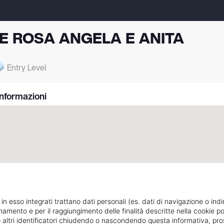
E ROSA ANGELA E ANITA
Entry Level
Informazioni
 in esso integrati trattano dati personali (es. dati di navigazione o indi
ionamento e per il raggiungimento delle finalità descritte nella cookie po
43, p. Lauro
Indicazioni strada
ie o altri identificatori chiudendo o nascondendo questa informativa, 