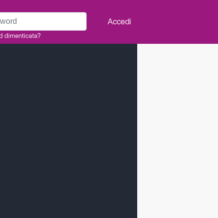
rd
Accedi
d dimenticata?