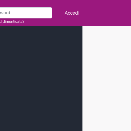
rd
Accedi
d dimenticata?