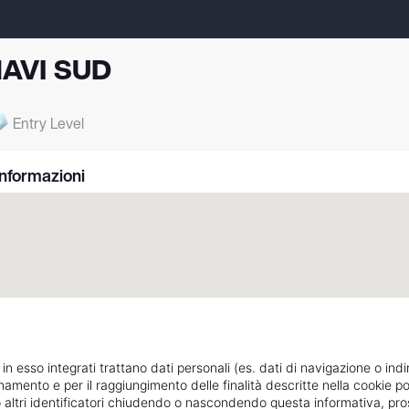
AVI SUD
Entry Level
Informazioni
 in esso integrati trattano dati personali (es. dati di navigazione o indi
ionamento e per il raggiungimento delle finalità descritte nella cookie po
1, v. Industria
Indicazioni strada
ie o altri identificatori chiudendo o nascondendo questa informativa, 