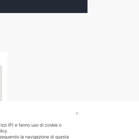
×
rizzi IP) e fanno uso di cookie o
licy.
li
proseguendo la navigazione di questa