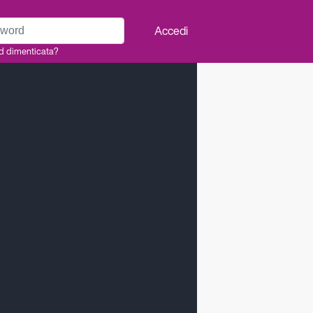
rd
Accedi
d dimenticata?