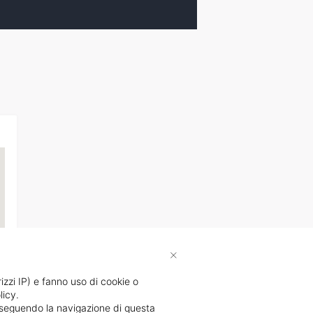
×
rizzi IP) e fanno uso di cookie o
licy.
li
proseguendo la navigazione di questa