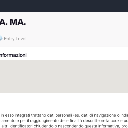
A. MA.
Entry Level
Informazioni
 in esso integrati trattano dati personali (es. dati di navigazione o indi
ionamento e per il raggiungimento delle finalità descritte nella cookie po
1/3, v. Cesena
Indicazioni strada
ie o altri identificatori chiudendo o nascondendo questa informativa, 