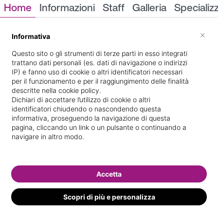
Home
Informazioni
Staff
Galleria
Specializ
Informazioni
×
Informativa
Questo sito o gli strumenti di terze parti in esso integrati
trattano dati personali (es. dati di navigazione o indirizzi
IP) e fanno uso di cookie o altri identificatori necessari
per il funzionamento e per il raggiungimento delle finalità
descritte nella cookie policy.
Dichiari di accettare l’utilizzo di cookie o altri
identificatori chiudendo o nascondendo questa
VIA LISANDRINA
Indicazioni stradali
informativa, proseguendo la navigazione di questa
pagina, cliccando un link o un pulsante o continuando a
navigare in altro modo.
Il nostro staff
Accetta
Scopri di più e personalizza