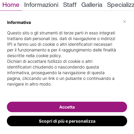
Home
Informazioni
Staff
Galleria
Specializ
Informazioni
×
Informativa
Questo sito o gli strumenti di terze parti in esso integrati
trattano dati personali (es. dati di navigazione o indirizzi
IP) e fanno uso di cookie o altri identificatori necessari
per il funzionamento e per il raggiungimento delle finalità
descritte nella cookie policy.
Dichiari di accettare l’utilizzo di cookie o altri
identificatori chiudendo o nascondendo questa
15, v. Francia (c. comm.
Indicazioni stradali
informativa, proseguendo la navigazione di questa
pagina, cliccando un link o un pulsante o continuando a
Le Lampare)
navigare in altro modo.
Il nostro staff
Accetta
Scopri di più e personalizza