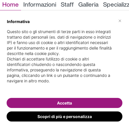
Home
Informazioni
Staff
Galleria
Specializ
Informazioni
×
Informativa
Questo sito o gli strumenti di terze parti in esso integrati
trattano dati personali (es. dati di navigazione o indirizzi
IP) e fanno uso di cookie o altri identificatori necessari
per il funzionamento e per il raggiungimento delle finalità
descritte nella cookie policy.
Dichiari di accettare l’utilizzo di cookie o altri
identificatori chiudendo o nascondendo questa
3, v. P.ta Archi
Indicazioni stradali
informativa, proseguendo la navigazione di questa
pagina, cliccando un link o un pulsante o continuando a
navigare in altro modo.
Il nostro staff
Accetta
Scopri di più e personalizza