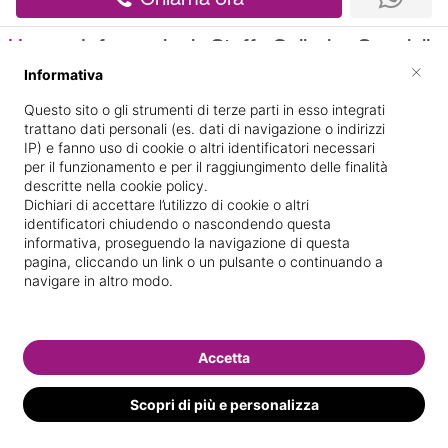
Home
Informazioni
Staff
Galleria
Specializ
×
Informativa
Informazioni
Questo sito o gli strumenti di terze parti in esso integrati
trattano dati personali (es. dati di navigazione o indirizzi
IP) e fanno uso di cookie o altri identificatori necessari
per il funzionamento e per il raggiungimento delle finalità
descritte nella cookie policy.
Dichiari di accettare l’utilizzo di cookie o altri
identificatori chiudendo o nascondendo questa
informativa, proseguendo la navigazione di questa
pagina, cliccando un link o un pulsante o continuando a
40/A, VIALE FELISSENT
Indicazioni stradali
navigare in altro modo.
GIAN GIACOMO
Il nostro staff
Accetta
Scopri di più e personalizza